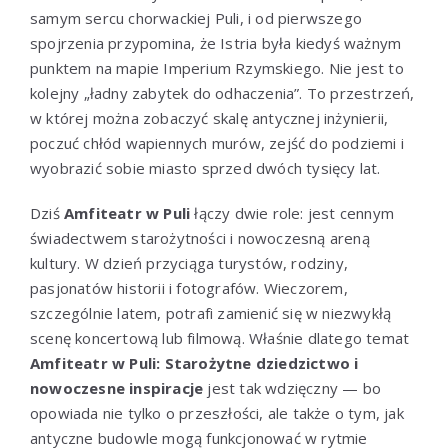
samym sercu chorwackiej Puli, i od pierwszego
spojrzenia przypomina, że Istria była kiedyś ważnym
punktem na mapie Imperium Rzymskiego. Nie jest to
kolejny „ładny zabytek do odhaczenia”. To przestrzeń,
w której można zobaczyć skalę antycznej inżynierii,
poczuć chłód wapiennych murów, zejść do podziemi i
wyobrazić sobie miasto sprzed dwóch tysięcy lat.
Dziś
Amfiteatr w Puli
łączy dwie role: jest cennym
świadectwem starożytności i nowoczesną areną
kultury. W dzień przyciąga turystów, rodziny,
pasjonatów historii i fotografów. Wieczorem,
szczególnie latem, potrafi zamienić się w niezwykłą
scenę koncertową lub filmową. Właśnie dlatego temat
Amfiteatr w Puli: Starożytne dziedzictwo i
nowoczesne inspiracje
jest tak wdzięczny — bo
opowiada nie tylko o przeszłości, ale także o tym, jak
antyczne budowle mogą funkcjonować w rytmie