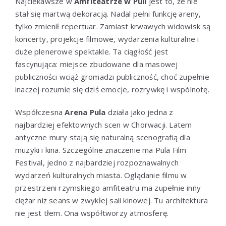
Najciekawsze w
Amfiteatrze w Puli
jest to, że nie
stał się martwą dekoracją. Nadal pełni funkcję areny,
tylko zmienił repertuar. Zamiast krwawych widowisk są
koncerty, projekcje filmowe, wydarzenia kulturalne i
duże plenerowe spektakle. Ta ciągłość jest
fascynująca: miejsce zbudowane dla masowej
publiczności wciąż gromadzi publiczność, choć zupełnie
inaczej rozumie się dziś emocje, rozrywkę i wspólnotę.
Współczesna
Arena Pula
działa jako jedna z
najbardziej efektownych scen w Chorwacji. Latem
antyczne mury stają się naturalną scenografią dla
muzyki i kina. Szczególne znaczenie ma Pula Film
Festival, jedno z najbardziej rozpoznawalnych
wydarzeń kulturalnych miasta. Oglądanie filmu w
przestrzeni rzymskiego amfiteatru ma zupełnie inny
ciężar niż seans w zwykłej sali kinowej. Tu architektura
nie jest tłem. Ona współtworzy atmosferę.