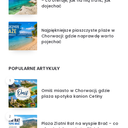
– co oferuje, jak na nią trafić, jak
dojechać
Najpiękniejsze piaszczyste plaże w
Chorwacji: gdzie naprawdę warto
pojechać
POPULARNE ARTYKUŁY
1
Omiš: miasto w Chorwacji, gdzie
plaża spotyka kanion Cetiny
2
Plaża Zlatni Rat na wyspie Brač – co