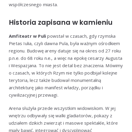
współczesnego miasta.
Historia zapisana w kamieniu
Amfiteatr w Puli
powstał w czasach, gdy rzymska
Pietas Iulia, czyli dawna Pula, była ważnym ośrodkiem
regionu. Budowę areny datuje się na okres od 27 roku
p.n.e. do 68 roku n.e., a więc na epokę cesarzy Augusta
i Wespazjana. To nie jest detal bez znaczenia. Mówimy
o czasach, w których Rzym nie tylko podbijał kolejne
terytoria, lecz także budował monumentalną
architekturę jako manifest władzy, porządku i
cywilizacyjnej przewagi.
Arena służyła przede wszystkim widowiskom. W jej
wnętrzu odbywały się walki gladiatorów, pokazy z
udziałem dzikich zwierząt i masowe spektakle, które
miały bawić, integrować i dyscyplinować