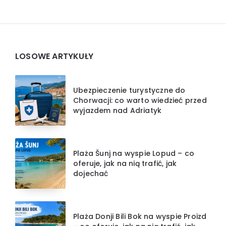
Widgets
LOSOWE ARTYKUŁY
Ubezpieczenie turystyczne do
Chorwacji: co warto wiedzieć przed
wyjazdem nad Adriatyk
Plaża Šunj na wyspie Lopud – co
oferuje, jak na nią trafić, jak
dojechać
Plaża Donji Bili Bok na wyspie Proizd