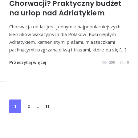
Chorwacji? Praktyczny budżet
na urlop nad Adriatykiem
Chorwacja od lat jest jednym z najpopularniejszych
kierunków wakacyjnych dla Polaków. Kusi ciepłym
Adriatykiem, kamienistymi plażami, miasteczkami
pachnącymi rozgrzaną oliwą i trasami, które da się […]
Przeczytaj więcej
290
0
Stronicowanie
1
2
…
11
wpisów
Widgets