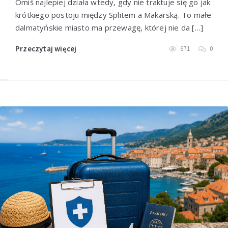
Omiš najlepiej działa wtedy, gdy nie traktuje się go jak
Przeczytaj więcej
krótkiego postoju między Splitem a Makarską. To małe
dalmatyńskie miasto ma przewagę, której nie da […]
Przeczytaj więcej
671
0
Tribunj – dalmatyńskie
miasteczko w Chorwacji, które
warto odkryć przed tłumami
Przeczytaj więcej