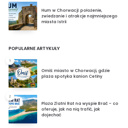
Hum w Chorwacji: położenie,
zwiedzanie i atrakcje najmniejszego
miasta Istrii
POPULARNE ARTYKUŁY
1
Omiš: miasto w Chorwacji, gdzie
plaża spotyka kanion Cetiny
2
Plaża Zlatni Rat na wyspie Brač – co
oferuje, jak na nią trafić, jak
dojechać