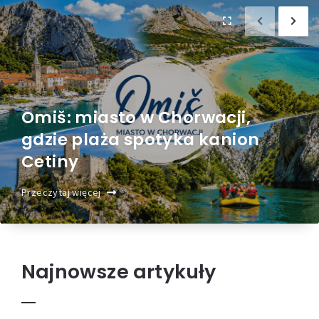
Omiš: miasto w Chorwacji,
gdzie plaża spotyka kanion
Cetiny
Przeczytaj więcej
Najnowsze artykuły