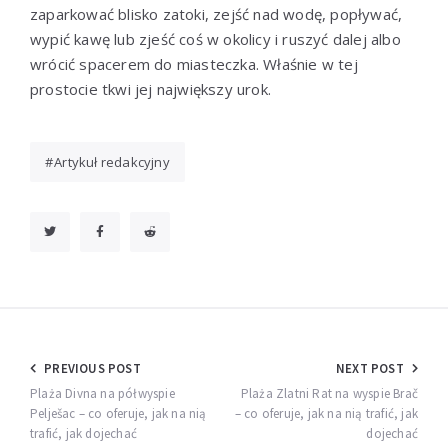
zaparkować blisko zatoki, zejść nad wodę, popływać,
wypić kawę lub zjeść coś w okolicy i ruszyć dalej albo
wrócić spacerem do miasteczka. Właśnie w tej
prostocie tkwi jej największy urok.
Artykuł redakcyjny
Nawigacja
PREVIOUS POST
NEXT POST
wpisu
Plaża Divna na półwyspie
Plaża Zlatni Rat na wyspie Brač
Pelješac – co oferuje, jak na nią
– co oferuje, jak na nią trafić, jak
trafić, jak dojechać
dojechać