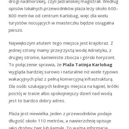
drogi nadmorskiej, czyli Jadranskiej magistrali. Według
opisów lokalnych przewodników plaża leży około 600–
800 metrów od centrum Karlobag, więc dla wielu
turystów nocujących w miasteczku będzie osiągalna
pieszo.
Największym atutem tego miejsca jest krajobraz. Z
jednej strony mamy przejrzystą wodę Adriatyku, z
drugiej strome, kamieniste zbocza i górski horyzont.
To połączenie sprawia, że
Plaža Tatinja Karlobag
wygląda bardziej surowo i naturalnie niż wiele typowo
wakacyjnych plaż z pełną komercyjną infrastrukturą.
Dla osób szukających ładnego miejsca na kąpiel, krótki
postój w trasie albo spokojniejszy dzień nad wodą
jest to bardzo dobry adres.
Plaża jest niewielka. Jeden z przewodników podaje
długość około 110 metrów, a nawierzchnię opisuje
jako drobny żwir lub kamyki. To ważna informacja