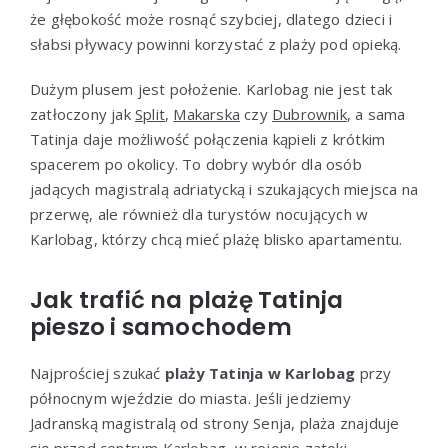
że głębokość może rosnąć szybciej, dlatego dzieci i
słabsi pływacy powinni korzystać z plaży pod opieką.
Dużym plusem jest położenie. Karlobag nie jest tak
zatłoczony jak
Split
,
Makarska
czy
Dubrownik
, a sama
Tatinja daje możliwość połączenia kąpieli z krótkim
spacerem po okolicy. To dobry wybór dla osób
jadących magistralą adriatycką i szukających miejsca na
przerwę, ale również dla turystów nocujących w
Karlobag, którzy chcą mieć plażę blisko apartamentu.
Jak trafić na plażę Tatinja
pieszo i samochodem
Najprościej szukać
plaży Tatinja w Karlobag
przy
północnym wjeździe do miasta. Jeśli jedziemy
Jadranską magistralą od strony Senja, plaża znajduje
się przed centrum Karlobag, w rejonie zatoki