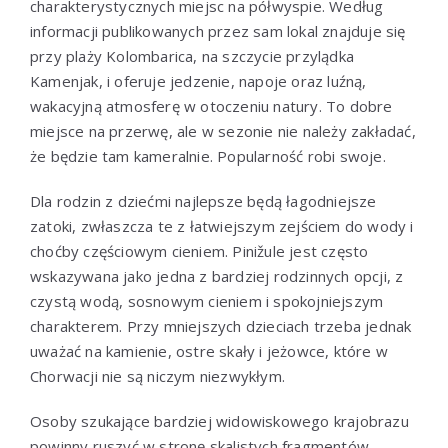
charakterystycznych miejsc na półwyspie. Według
informacji publikowanych przez sam lokal znajduje się
przy plaży Kolombarica, na szczycie przylądka
Kamenjak, i oferuje jedzenie, napoje oraz luźną,
wakacyjną atmosferę w otoczeniu natury. To dobre
miejsce na przerwę, ale w sezonie nie należy zakładać,
że będzie tam kameralnie. Popularność robi swoje.
Dla rodzin z dziećmi najlepsze będą łagodniejsze
zatoki, zwłaszcza te z łatwiejszym zejściem do wody i
choćby częściowym cieniem. Pinižule jest często
wskazywana jako jedna z bardziej rodzinnych opcji, z
czystą wodą, sosnowym cieniem i spokojniejszym
charakterem. Przy mniejszych dzieciach trzeba jednak
uważać na kamienie, ostre skały i jeżowce, które w
Chorwacji nie są niczym niezwykłym.
Osoby szukające bardziej widowiskowego krajobrazu
powinny ruszyć w stronę skalistych fragmentów