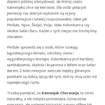
dopiero później zdecydować, do której części
Kamenjaku chce się kierować. Dla osób jadących
pierwszy raz dobrym wyborem są rejony
popularniejsze i łatwiej rozpoznawalne, takie jak
Pinižule, Njive, Školjić, Polje, Mala Kolombarica czy
okolice Safari Baru. Każde z tych miejsc ma trochę inny
charakter.
Pinižule sprawdzi się u osób, które szukają
łagodniejszego klimatu, odrobiny cienia i
wygodniejszego dostępu. Kolombarica jest bardziej
spektakularna, skalista i kojarzona z klifami oraz Safari
Barem. Z kolei mniejsze zatoczki między głównymi
punktami są dobrą opcją dla tych, którzy chcą uciec od
największego ruchu.
Trzeba pamiętać, że
Kamenjak Chorwacja
to teren
naturalny, a nie miejska promenada. Oznaczenia
pomagają, ale najlepiej korzystać z mapy offline lub