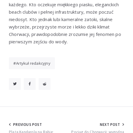
każdego. Kto oczekuje miękkiego piasku, eleganckich
beach clubów i pełnej infrastruktury, może poczuć
niedosyt. Kto jednak lubi kameralne zatoki, skalne
wybrzeże, przejrzyste morze i lekko dziki klimat
Chorwacji, prawdopodobnie zrozumie jej fenomen po
pierwszym zejściu do wody.
Artykuł redakcyjny
Nawigacja
PREVIOUS POST
NEXT POST
Plaża Kandarola na Rabie:
Pociąg do Chorwacji: wygodna