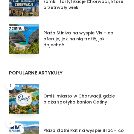
zamki i fortyfikacje Chorwacji, które
przetrwały wieki
Plaża Stiniva na wyspie Vis – co
oferuje, jak na nią trafić, jak
dojechać
POPULARNE ARTYKUŁY
1
Omiš: miasto w Chorwacji, gdzie
plaża spotyka kanion Cetiny
2
Plaża Zlatni Rat na wyspie Brač – co