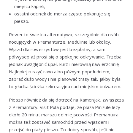
miejscu kąpieli,
ostatni odcinek do morza często pokonuje się
pieszo.
Rower to świetna alternatywa, szczególnie dla osób
nocujących w Premanturze, Medulinie lub okolicy.
Wjazd dla rowerzystów jest bezpłatny, a sam
półwysep aż prosi się o spokojne odkrywanie. Trzeba
jednak uwzględnić upał, kurz i nierówną nawierzchnię.
Najlepiej ruszyć rano albo późnym popołudniem,
zabrać dużo wody i nie planować trasy tak, jakby była
to gładka ścieżka rekreacyjna nad miejskim bulwarem.
Pieszo również da się dotrzeć na Kamenjak, zwłaszcza
z Premantury. Visit Pula podaje, że plaża Pinižule leży
około 20 minut marszu od miejscowości Premantura;
można też zostawić samochód przed wjazdem i
przejść do plaży pieszo. To dobry sposób, jeśli nie