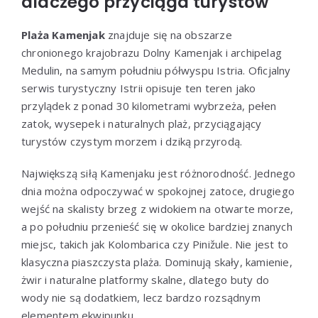
dlaczego przyciąga turystów
Plaża Kamenjak
znajduje się na obszarze
chronionego krajobrazu Dolny Kamenjak i archipelag
Medulin, na samym południu półwyspu Istria. Oficjalny
serwis turystyczny Istrii opisuje ten teren jako
przylądek z ponad 30 kilometrami wybrzeża, pełen
zatok, wysepek i naturalnych plaż, przyciągający
turystów czystym morzem i dziką przyrodą.
Największą siłą Kamenjaku jest różnorodność. Jednego
dnia można odpoczywać w spokojnej zatoce, drugiego
wejść na skalisty brzeg z widokiem na otwarte morze,
a po południu przenieść się w okolice bardziej znanych
miejsc, takich jak Kolombarica czy Pinižule. Nie jest to
klasyczna piaszczysta plaża. Dominują skały, kamienie,
żwir i naturalne platformy skalne, dlatego buty do
wody nie są dodatkiem, lecz bardzo rozsądnym
elementem ekwipunku.