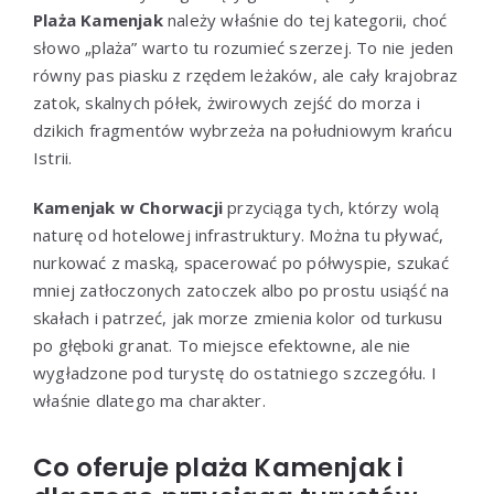
Plaża Kamenjak
należy właśnie do tej kategorii, choć
słowo „plaża” warto tu rozumieć szerzej. To nie jeden
równy pas piasku z rzędem leżaków, ale cały krajobraz
zatok, skalnych półek, żwirowych zejść do morza i
dzikich fragmentów wybrzeża na południowym krańcu
Istrii.
Kamenjak w Chorwacji
przyciąga tych, którzy wolą
naturę od hotelowej infrastruktury. Można tu pływać,
nurkować z maską, spacerować po półwyspie, szukać
mniej zatłoczonych zatoczek albo po prostu usiąść na
skałach i patrzeć, jak morze zmienia kolor od turkusu
po głęboki granat. To miejsce efektowne, ale nie
wygładzone pod turystę do ostatniego szczegółu. I
właśnie dlatego ma charakter.
Co oferuje plaża Kamenjak i