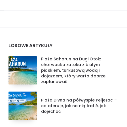
Widgets
LOSOWE ARTYKUŁY
Plaża Saharun na Dugi Otok:
chorwacka zatoka z białym
piaskiem, turkusową wodą i
dojazdem, który warto dobrze
zaplanować
Plaża Divna na półwyspie Pelješac –
co oferuje, jak na nią trafić, jak
dojechać