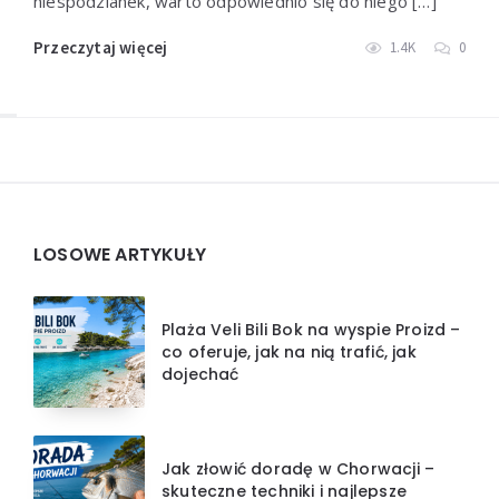
niespodzianek, warto odpowiednio się do niego […]
Przeczytaj więcej
1.4K
0
Widgets
LOSOWE ARTYKUŁY
Plaża Veli Bili Bok na wyspie Proizd –
co oferuje, jak na nią trafić, jak
dojechać
Jak złowić doradę w Chorwacji –
skuteczne techniki i najlepsze