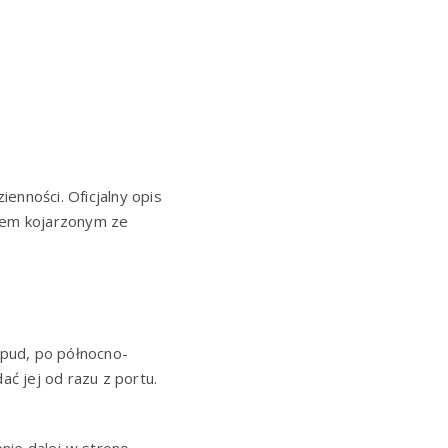
nności. Oficjalny opis
scem kojarzonym ze
opud, po północno-
ać jej od razu z portu.