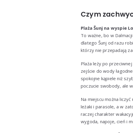
Czym zachwyca
Plaża Šunj na wyspie L
To ważne, bo w Dalmacji 
dlatego Šunj od razu robi
którzy nie przepadają z
Plaża leży po przeciwnej
zejście do wody łagodne.
spokojne kąpiele niż sz
poczucie swobody, ale w
Na miejscu można liczyć
leżaki i parasole, a w za
raczej charakter wakacyj
wygoda, napoje, cień i 