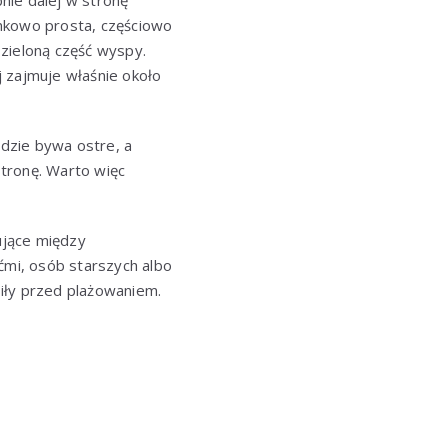
nie dalej w stronę
unkowo prosta, częściowo
zieloną część wyspy.
 zajmuje właśnie około
udzie bywa ostre, a
tronę. Warto więc
ujące między
ćmi, osób starszych albo
iły przed plażowaniem.