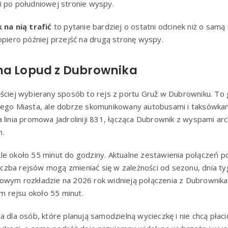
i po południowej stronie wyspy.
k na nią trafić
to pytanie bardziej o ostatni odcinek niż o sam
opiero później przejść na drugą stronę wyspy.
na Lopud z Dubrownika
ęściej wybierany sposób to rejs z portu Gruž w Dubrowniku. T
rego Miasta, ale dobrze skomunikowany autobusami i taksówkam
 linia promowa Jadroliniji 831, łącząca Dubrownik z wyspami arc
m.
e około 55 minut do godziny. Aktualne zestawienia połączeń po
 liczba rejsów mogą zmieniać się w zależności od sezonu, dnia ty
owym rozkładzie na 2026 rok widnieją połączenia z Dubrownik
em rejsu około 55 minut.
a dla osób, które planują samodzielną wycieczkę i nie chcą płaci