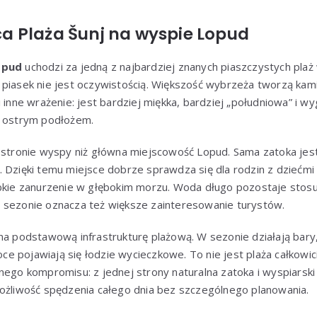
 Plaża Šunj na wyspie Lopud
opud
uchodzi za jedną z najbardziej znanych piaszczystych plaż
piasek nie jest oczywistością. Większość wybrzeża tworzą kamie
 inne wrażenie: jest bardziej miękka, bardziej „południowa” i wy
a ostrym podłożem.
 stronie wyspy niż główna miejscowość Lopud. Sama zatoka jest 
 Dzięki temu miejsce dobrze sprawdza się dla rodzin z dziećmi
ybkie zanurzenie w głębokim morzu. Woda długo pozostaje stosu
 sezonie oznacza też większe zainteresowanie turystów.
 na podstawową infrastrukturę plażową. W sezonie działają ba
toce pojawiają się łodzie wycieczkowe. To nie jest plaża całkowi
nego kompromisu: z jednej strony naturalna zatoka i wyspiarski 
możliwość spędzenia całego dnia bez szczególnego planowania.