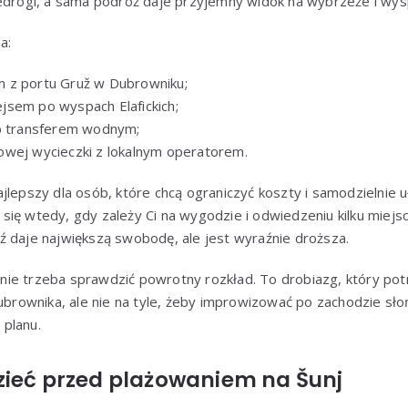
edrogi, a sama podróż daje przyjemny widok na wybrzeże i wyspy
a:
 z portu Gruž w Dubrowniku;
sem po wyspach Elafickich;
ub transferem wodnym;
wej wycieczki z lokalnym operatorem.
jlepszy dla osób, które chcą ograniczyć koszty i samodzielnie u
ię wtedy, gdy zależy Ci na wygodzie i odwiedzeniu kilku miejs
ź daje największą swobodę, ale jest wyraźnie droższa.
ie trzeba sprawdzić powrotny rozkład. To drobiazg, który pot
Dubrownika, ale nie na tyle, żeby improwizować po zachodzie sł
planu.
zieć przed plażowaniem na Šunj