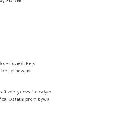
 Elafickie.
łożyć dzień. Rejs
c bez pilnowania
rafi zdecydować o całym
ońca. Ostatni prom bywa