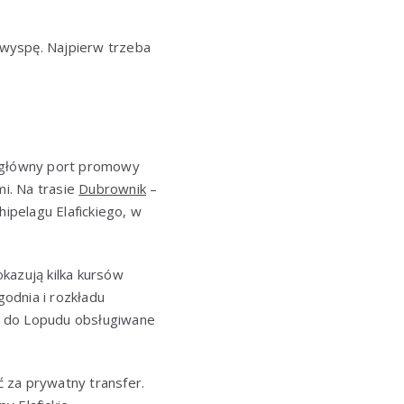
ą wyspę. Najpierw trzeba
o główny port promowy
i. Na trasie
Dubrownik
–
hipelagu Elafickiego, w
kazują kilka kursów
godnia i rozkładu
a do Lopudu obsługiwane
ć za prywatny transfer.