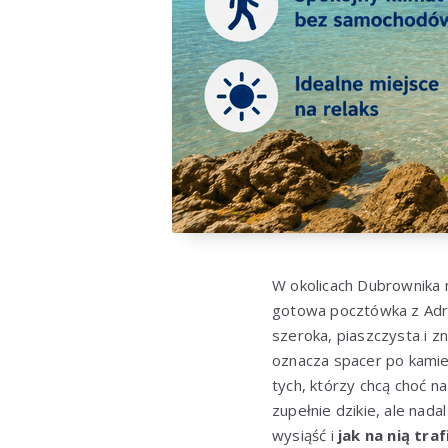
W okolicach Dubrownika n
gotowa pocztówka z Adri
szeroka, piaszczysta i z
oznacza spacer po kamien
tych, którzy chcą choć n
zupełnie dzikie, ale nada
wysiąść i
jak na nią traf