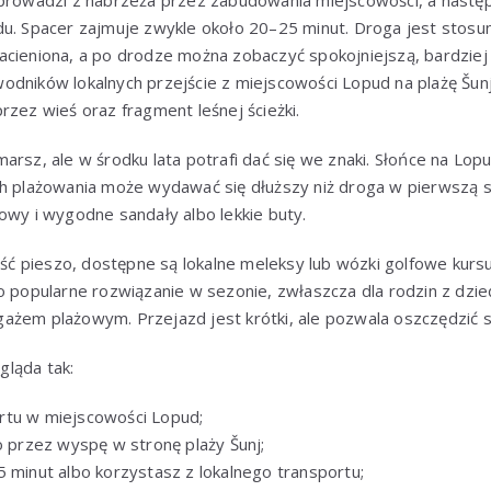
 prowadzi z nabrzeża przez zabudowania miejscowości, a następ
du. Spacer zajmuje zwykle około 20–25 minut. Droga jest stos
acieniona, a po drodze można zobaczyć spokojniejszą, bardziej 
odników lokalnych przejście z miejscowości Lopud na plażę Šunj
rzez wieś oraz fragment leśnej ścieżki.
arsz, ale w środku lata potrafi dać się we znaki. Słońce na Lop
ch plażowania może wydawać się dłuższy niż droga w pierwszą s
owy i wygodne sandały albo lekkie buty.
 iść pieszo, dostępne są lokalne meleksy lub wózki golfowe kurs
o popularne rozwiązanie w sezonie, zwłaszcza dla rodzin z dzie
ażem plażowym. Przejazd jest krótki, ale pozwala oszczędzić s
ląda tak:
rtu w miejscowości Lopud;
o przez wyspę w stronę plaży Šunj;
5 minut albo korzystasz z lokalnego transportu;