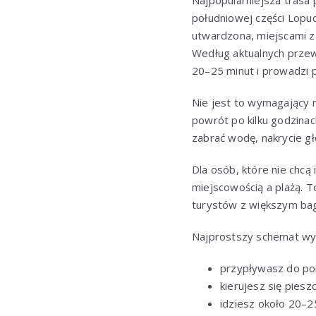
Najpopularniejsza trasa
południowej części Lopu
utwardzona, miejscami z
Według aktualnych przew
20–25 minut i prowadzi p
Nie jest to wymagający m
powrót po kilku godzina
zabrać wodę, nakrycie gł
Dla osób, które nie chcą
miejscowością a plażą. T
turystów z większym bag
Najprostszy schemat wyg
przypływasz do po
kierujesz się piesz
idziesz około 20–2