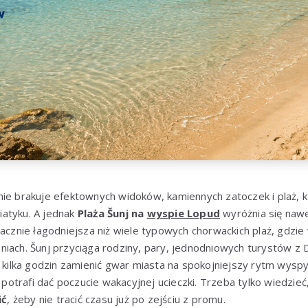
ie brakuje efektownych widoków, kamiennych zatoczek i plaż, k
atyku. A jednak
Plaża Šunj na
wyspie Lopud
wyróżnia się nawe
nacznie łagodniejsza niż wiele typowych chorwackich plaż, gdzi
iach. Šunj przyciąga rodziny, pary, jednodniowych turystów z 
a kilka godzin zamienić gwar miasta na spokojniejszy rytm wyspy
l potrafi dać poczucie wakacyjnej ucieczki. Trzeba tylko wiedzieć
ić
, żeby nie tracić czasu już po zejściu z promu.