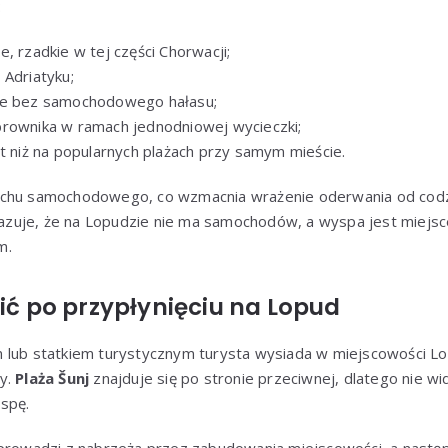
:
, rzadkie w tej części Chorwacji;
 Adriatyku;
ie bez samochodowego hałasu;
rownika w ramach jednodniowej wycieczki;
at niż na popularnych plażach przy samym mieście.
chu samochodowego, co wzmacnia wrażenie oderwania od codzie
wskazuje, że na Lopudzie nie ma samochodów, a wyspa jest miej
m.
fić po przypłynięciu na Lopud
 lub statkiem turystycznym turysta wysiada w miejscowości L
y.
Plaża Šunj
znajduje się po stronie przeciwnej, dlatego nie wid
spę.