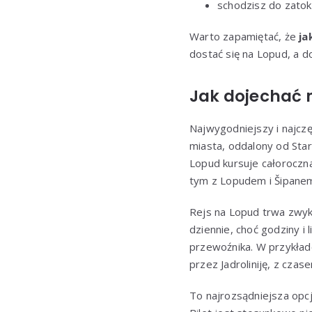
schodzisz do zatok
Warto zapamiętać, że
ja
dostać się na Lopud, a d
Jak dojechać 
Najwygodniejszy i najcz
miasta, oddalony od Sta
Lopud kursuje całoroczna
tym z Lopudem i Šipane
Rejs na Lopud trwa zwykl
dziennie, choć godziny i
przewoźnika. W przykład
przez Jadroliniję, z czas
To najrozsądniejsza opcj