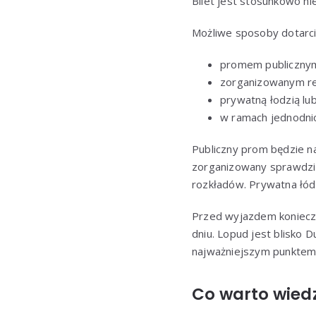
Bilet jest stosunkowo ni
Możliwe sposoby dotarci
promem publicznym
zorganizowanym rej
prywatną łodzią l
w ramach jednodnio
Publiczny prom będzie na
zorganizowany sprawdzi s
rozkładów. Prywatna łód
Przed wyjazdem konieczn
dniu. Lopud jest blisko 
najważniejszym punktem 
Co warto wied