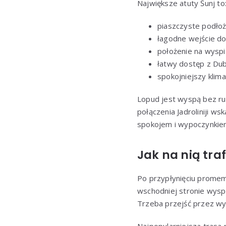
Największe atuty Šunj to
piaszczyste podłoże
łagodne wejście do
położenie na wysp
łatwy dostęp z Dub
spokojniejszy klim
Lopud jest wyspą bez ru
połączenia Jadroliniji 
spokojem i wypoczynkie
Jak na nią tra
Po przypłynięciu promem
wschodniej stronie wysp
Trzeba przejść przez wy