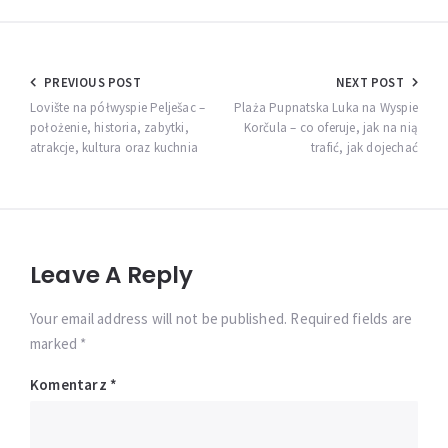
Nawigacja
PREVIOUS POST
NEXT POST
wpisu
Lovište na półwyspie Pelješac –
Plaża Pupnatska Luka na Wyspie
położenie, historia, zabytki,
Korčula – co oferuje, jak na nią
atrakcje, kultura oraz kuchnia
trafić, jak dojechać
Leave A Reply
Your email address will not be published. Required fields are
marked *
Komentarz
*