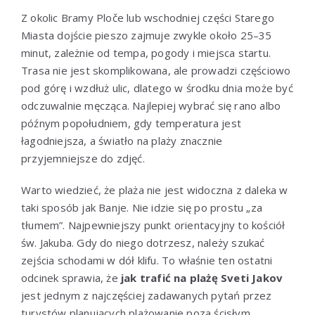
Z okolic Bramy Ploče lub wschodniej części Starego
Miasta dojście pieszo zajmuje zwykle około 25–35
minut, zależnie od tempa, pogody i miejsca startu.
Trasa nie jest skomplikowana, ale prowadzi częściowo
pod górę i wzdłuż ulic, dlatego w środku dnia może być
odczuwalnie męcząca. Najlepiej wybrać się rano albo
późnym popołudniem, gdy temperatura jest
łagodniejsza, a światło na plaży znacznie
przyjemniejsze do zdjęć.
Warto wiedzieć, że plaża nie jest widoczna z daleka w
taki sposób jak Banje. Nie idzie się po prostu „za
tłumem”. Najpewniejszy punkt orientacyjny to kościół
św. Jakuba. Gdy do niego dotrzesz, należy szukać
zejścia schodami w dół klifu. To właśnie ten ostatni
odcinek sprawia, że
jak trafić na plażę Sveti Jakov
jest jednym z najczęściej zadawanych pytań przez
turystów planujących plażowanie poza ścisłym