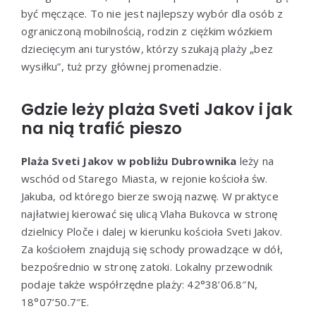
być męczące. To nie jest najlepszy wybór dla osób z
ograniczoną mobilnością, rodzin z ciężkim wózkiem
dziecięcym ani turystów, którzy szukają plaży „bez
wysiłku”, tuż przy głównej promenadzie.
Gdzie leży plaża Sveti Jakov i jak
na nią trafić pieszo
Plaża Sveti Jakov w pobliżu Dubrownika
leży na
wschód od Starego Miasta, w rejonie kościoła św.
Jakuba, od którego bierze swoją nazwę. W praktyce
najłatwiej kierować się ulicą Vlaha Bukovca w stronę
dzielnicy Ploče i dalej w kierunku kościoła Sveti Jakov.
Za kościołem znajdują się schody prowadzące w dół,
bezpośrednio w stronę zatoki. Lokalny przewodnik
podaje także współrzędne plaży: 42°38’06.8″N,
18°07’50.7″E.