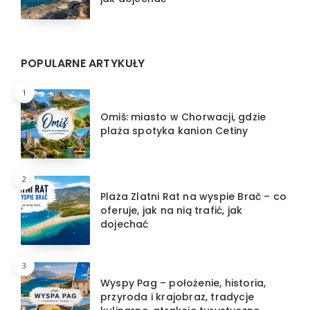
POPULARNE ARTYKUŁY
1
Omiš: miasto w Chorwacji, gdzie
plaża spotyka kanion Cetiny
2
Plaża Zlatni Rat na wyspie Brač – co
oferuje, jak na nią trafić, jak
dojechać
3
Wyspy Pag – położenie, historia,
przyroda i krajobraz, tradycje