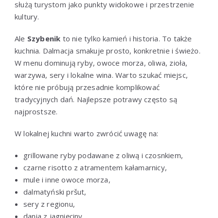
służą turystom jako punkty widokowe i przestrzenie
kultury.
Ale
Szybenik
to nie tylko kamień i historia. To także
kuchnia. Dalmacja smakuje prosto, konkretnie i świeżo.
W menu dominują ryby, owoce morza, oliwa, zioła,
warzywa, sery i lokalne wina. Warto szukać miejsc,
które nie próbują przesadnie komplikować
tradycyjnych dań. Najlepsze potrawy często są
najprostsze.
W lokalnej kuchni warto zwrócić uwagę na:
grillowane ryby podawane z oliwą i czosnkiem,
czarne risotto z atramentem kałamarnicy,
mule i inne owoce morza,
dalmatyński pršut,
sery z regionu,
dania z jagnięciny,