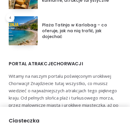
kulinarne, atrakcje turystyczne
4
Plaża Tatinja w Karlobag – co
oferuje, jak na nią trafić, jak
dojechać
PORTAL ATRAKCJECHORWACJI
Witamy na naszym portalu poświęconym urokliwej
Chorwacji! Znajdziecie tutaj wszystko, co musisz
wiedzieć o najważniejszych atrakcjach tego pięknego
kraju. Od pełnych słońca plaż i turkusowego morza,
przez malownicze miasta i urokliwe miasteczka, aż po
bogatą ofertę kulinarną – nasz portal jest
przewodnikiem dla każdego, kto pragnie odkryć
Ciasteczka
Chorwację w pełnym swoim blasku.