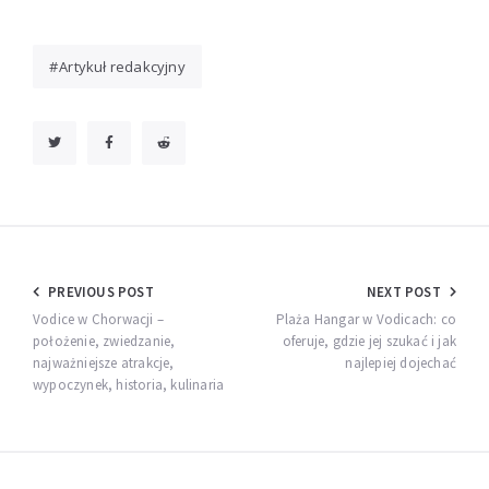
Artykuł redakcyjny
Nawigacja
PREVIOUS POST
NEXT POST
wpisu
Vodice w Chorwacji –
Plaża Hangar w Vodicach: co
położenie, zwiedzanie,
oferuje, gdzie jej szukać i jak
najważniejsze atrakcje,
najlepiej dojechać
wypoczynek, historia, kulinaria