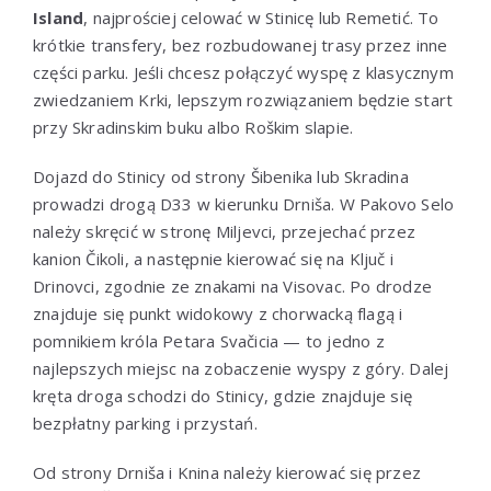
Island
, najprościej celować w Stinicę lub Remetić. To
krótkie transfery, bez rozbudowanej trasy przez inne
części parku. Jeśli chcesz połączyć wyspę z klasycznym
zwiedzaniem Krki, lepszym rozwiązaniem będzie start
przy Skradinskim buku albo Roškim slapie.
Dojazd do Stinicy od strony Šibenika lub Skradina
prowadzi drogą D33 w kierunku Drniša. W Pakovo Selo
należy skręcić w stronę Miljevci, przejechać przez
kanion Čikoli, a następnie kierować się na Ključ i
Drinovci, zgodnie ze znakami na Visovac. Po drodze
znajduje się punkt widokowy z chorwacką flagą i
pomnikiem króla Petara Svačicia — to jedno z
najlepszych miejsc na zobaczenie wyspy z góry. Dalej
kręta droga schodzi do Stinicy, gdzie znajduje się
bezpłatny parking i przystań.
Od strony Drniša i Knina należy kierować się przez