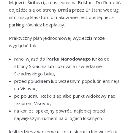
Miljevci i Širitovci, a następnie na Brištani. Do Remetića
dojeżdża się od strony Drniša przez Brištani; według
informacji klasztoru oznakowanie jest dostępne, a
parking również bezpłatny.
Praktyczny plan jednodniowej wycieczki może
wyglądać tak:
rano: wjazd do
Parku Narodowego Krka
od
strony Skradina lub Lozovaca i zwiedzanie
Skradinskiego buku,
przed południem lub wczesnym popołudniem: rejs
na Visovac,
po południu: Roški slap albo punkt widokowy nad
jeziorem Visovac,
na koniec: spokojny powrót, najlepiej przed
największym ruchem na drogach lokalnych.
Jeśli jedziesz w czerwcu, lipcu, sierpniu lub wrześniu,