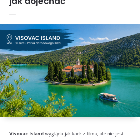
jak dojechać
Visovac Island
wygląda jak kadr z filmu, ale nie jest