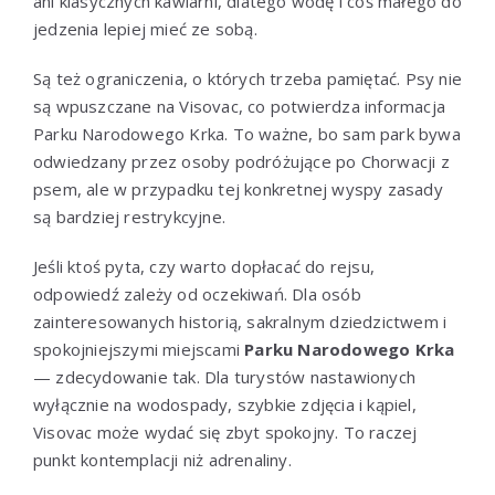
ani klasycznych kawiarni, dlatego wodę i coś małego do
jedzenia lepiej mieć ze sobą.
Są też ograniczenia, o których trzeba pamiętać. Psy nie
są wpuszczane na Visovac, co potwierdza informacja
Parku Narodowego Krka. To ważne, bo sam park bywa
odwiedzany przez osoby podróżujące po Chorwacji z
psem, ale w przypadku tej konkretnej wyspy zasady
są bardziej restrykcyjne.
Jeśli ktoś pyta, czy warto dopłacać do rejsu,
odpowiedź zależy od oczekiwań. Dla osób
zainteresowanych historią, sakralnym dziedzictwem i
spokojniejszymi miejscami
Parku Narodowego Krka
— zdecydowanie tak. Dla turystów nastawionych
wyłącznie na wodospady, szybkie zdjęcia i kąpiel,
Visovac może wydać się zbyt spokojny. To raczej
punkt kontemplacji niż adrenaliny.