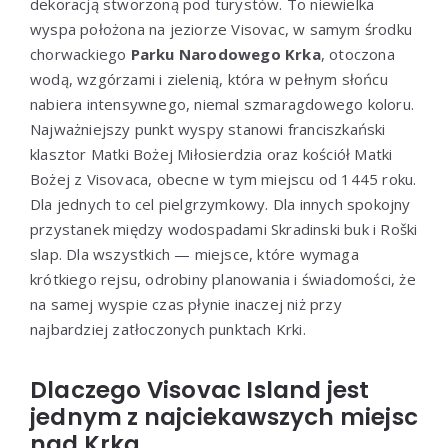
dekoracją stworzoną pod turystów. To niewielka
wyspa położona na jeziorze Visovac, w samym środku
chorwackiego
Parku Narodowego Krka
, otoczona
wodą, wzgórzami i zielenią, która w pełnym słońcu
nabiera intensywnego, niemal szmaragdowego koloru.
Najważniejszy punkt wyspy stanowi franciszkański
klasztor Matki Bożej Miłosierdzia oraz kościół Matki
Bożej z Visovaca, obecne w tym miejscu od 1445 roku.
Dla jednych to cel pielgrzymkowy. Dla innych spokojny
przystanek między wodospadami Skradinski buk i Roški
slap. Dla wszystkich — miejsce, które wymaga
krótkiego rejsu, odrobiny planowania i świadomości, że
na samej wyspie czas płynie inaczej niż przy
najbardziej zatłoczonych punktach Krki.
Dlaczego Visovac Island jest
jednym z najciekawszych miejsc
nad Krką