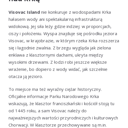
Visovac Island
nie konkuruje z wodospadami Krka
hałasem wody ani spektakularną infrastrukturą
widokową. Jej siła leży gdzie indziej: w proporcjach,
ciszy i położeniu. Wyspa znajduje się pośrodku jeziora
Visovac, w krajobrazie, w którym rzeka Krka rozszerza
się i łagodnie zwalnia. Z brzegu wygląda jak zielona
enklawa z klasztornymi dachami, ukryta między
wysokimi drzewami. Z łodzi robi jeszcze większe
wrażenie, bo dopiero z wody widać, jak szczelnie
otacza ją jezioro.
To miejsce ma też wyraźny ciężar historyczny.
Oficjalne informacje Parku Narodowego Krka
wskazują, że klasztor franciszkański i kościół stoją tu
od 1445 roku, a sam Visovac należy do
najważniejszych wartości przyrodniczych i kulturowych
Chorwacji. W klasztorze przechowywane są m.in.