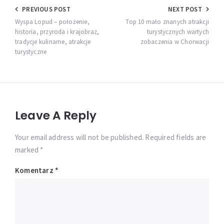
Nawigacja
PREVIOUS POST
NEXT POST
wpisu
Wyspa Lopud – położenie,
Top 10 mało znanych atrakcji
historia, przyroda i krajobraz,
turystycznych wartych
tradycje kulinarne, atrakcje
zobaczenia w Chorwacji
turystyczne
Leave A Reply
Your email address will not be published. Required fields are
marked *
Komentarz
*