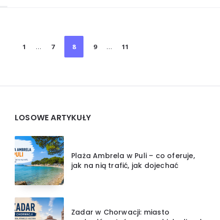
Stronicowanie
1
…
7
8
9
…
11
wpisów
Widgets
LOSOWE ARTYKUŁY
Plaża Ambrela w Puli – co oferuje,
jak na nią trafić, jak dojechać
Zadar w Chorwacji: miasto