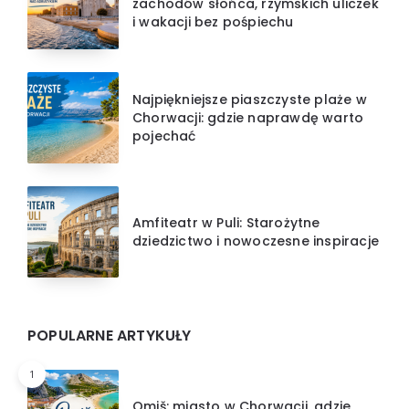
zachodów słońca, rzymskich uliczek
i wakacji bez pośpiechu
Najpiękniejsze piaszczyste plaże w
Chorwacji: gdzie naprawdę warto
pojechać
Amfiteatr w Puli: Starożytne
dziedzictwo i nowoczesne inspiracje
POPULARNE ARTYKUŁY
1
Omiš: miasto w Chorwacji, gdzie