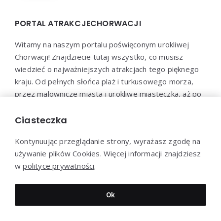
PORTAL ATRAKCJECHORWACJI
Witamy na naszym portalu poświęconym urokliwej
Chorwacji! Znajdziecie tutaj wszystko, co musisz
wiedzieć o najważniejszych atrakcjach tego pięknego
kraju. Od pełnych słońca plaż i turkusowego morza,
przez malownicze miasta i urokliwe miasteczka, aż po
bogatą ofertę kulinarną – nasz portal jest
przewodnikiem dla każdego, kto pragnie odkryć
Ciasteczka
Chorwację w pełnym swoim blasku.
Kontynuując przeglądanie strony, wyrażasz zgodę na
używanie plików Cookies. Więcej informacji znajdziesz
w
polityce prywatności
.
Dziękujemy za wizytę - AtrakcjeChorwacji.pl © 2023
Ok